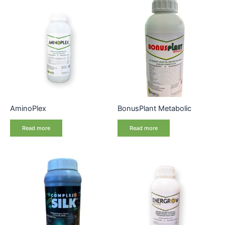
AminoPlex
BonusPlant Metabolic
Read more
Read more