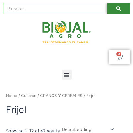
Ir
Busc
Buscar
al
contenido
0
Car
Menú
Home
/ Cultivos /
GRANOS Y CEREALES
/ Frijol
Frijol
Showing 1–12 of 47 results