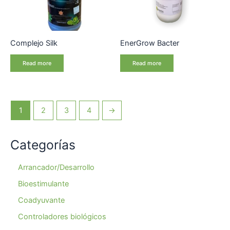
Complejo Silk
EnerGrow Bacter
Read more
Read more
1
2
3
4
→
Categorías
Arrancador/Desarrollo
Bioestimulante
Coadyuvante
Controladores biológicos