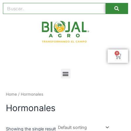
Ir
Busc
Buscar
al
contenido
0
Car
Menú
Home
/ Hormonales
Hormonales
Showing the single result