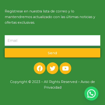
Regístrese en nuestra lista de correo y lo
mantendremos actualizado con las últimas noticias y
ofertas exclusivas.
Email
Send
F
T
Y
a
w
o
c
i
u
e
t
t
Copyright © 2023 – All Rights Reserved – Aviso de
b
t
u
Privacidad
o
e
b
o
r
e