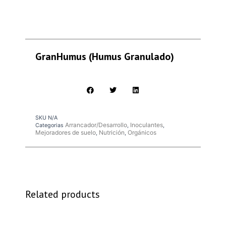
GranHumus (Humus Granulado)
SKU
N/A
Arrancador/Desarrollo
Inoculantes
Categorias
,
,
Mejoradores de suelo
Nutrición
Orgánicos
,
,
Related products