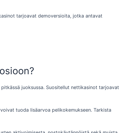
t kasinot tarjoavat demoversioita, jotka antavat
uosioon?
 pitkässä juoksussa. Suositellut nettikasinot tarjoavat
et voivat tuoda lisäarvoa pelikokemukseen. Tarkista
onusten aktivoimisesta, nostokäytännöistä sekä muista