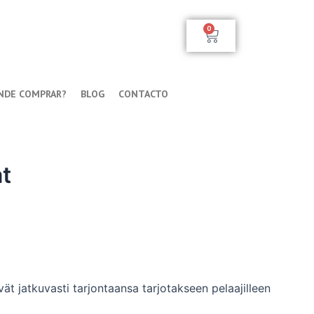
0
Carrito
NDE COMPRAR?
BLOG
CONTACTO
at
ät jatkuvasti tarjontaansa tarjotakseen pelaajilleen