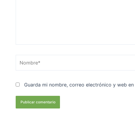
Nombre*
Guarda mi nombre, correo electrónico y web en