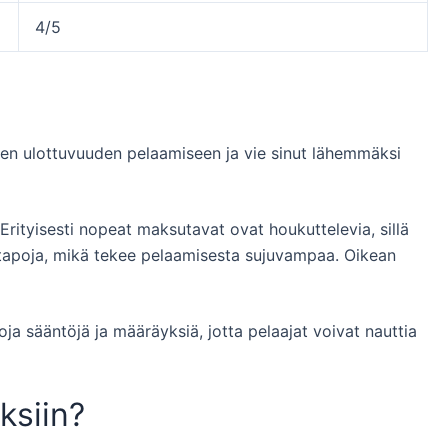
4/5
uuden ulottuvuuden pelaamiseen ja vie sinut lähemmäksi
rityisesti nopeat maksutavat ovat houkuttelevia, sillä
utapoja, mikä tekee pelaamisesta sujuvampaa. Oikean
koja sääntöjä ja määräyksiä, jotta pelaajat voivat nauttia
ksiin?