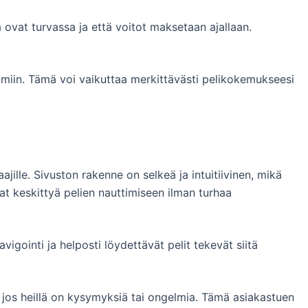
 ovat turvassa ja että voitot maksetaan ajallaan.
jelmiin. Tämä voi vaikuttaa merkittävästi pelikokemukseesi
jille. Sivuston rakenne on selkeä ja intuitiivinen, mikä
t keskittyä pelien nauttimiseen ilman turhaa
igointi ja helposti löydettävät pelit tekevät siitä
, jos heillä on kysymyksiä tai ongelmia. Tämä asiakastuen