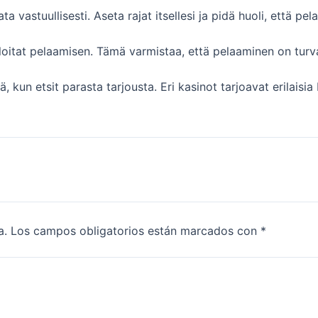
astuullisesti. Aseta rajat itsellesi ja pidä huoli, että pel
 aloitat pelaamisen. Tämä varmistaa, että pelaaminen on turva
ä, kun etsit parasta tarjousta. Eri kasinot tarjoavat erilaisi
a.
Los campos obligatorios están marcados con
*