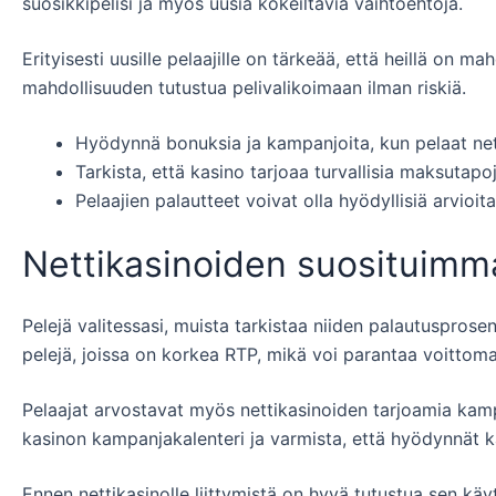
suosikkipelisi ja myös uusia kokeiltavia vaihtoehtoja.
Erityisesti uusille pelaajille on tärkeää, että heillä on 
mahdollisuuden tutustua pelivalikoimaan ilman riskiä.
Hyödynnä bonuksia ja kampanjoita, kun pelaat nett
Tarkista, että kasino tarjoaa turvallisia maksutapoj
Pelaajien palautteet voivat olla hyödyllisiä arvioit
Nettikasinoiden suosituimma
Pelejä valitessasi, muista tarkistaa niiden palautusprosen
pelejä, joissa on korkea RTP, mikä voi parantaa voittoma
Pelaajat arvostavat myös nettikasinoiden tarjoamia kampan
kasinon kampanjakalenteri ja varmista, että hyödynnät ka
Ennen nettikasinolle liittymistä on hyvä tutustua sen kä