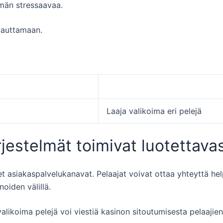
män stressaavaa.
 auttamaan.
Laaja valikoima eri pelejä
rjestelmät toimivat luotettavas
set asiakaspalvelukanavat. Pelaajat voivat ottaa yhteyttä he
noiden välillä.
alikoima pelejä voi viestiä kasinon sitoutumisesta pelaajien