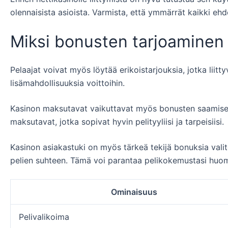
olennaisista asioista. Varmista, että ymmärrät kaikki ehdo
Miksi bonusten tarjoaminen 
Pelaajat voivat myös löytää erikoistarjouksia, jotka liitt
lisämahdollisuuksia voittoihin.
Kasinon maksutavat vaikuttavat myös bonusten saamiseen.
maksutavat, jotka sopivat hyvin pelityyliisi ja tarpeisiisi.
Kasinon asiakastuki on myös tärkeä tekijä bonuksia valit
pelien suhteen. Tämä voi parantaa pelikokemustasi huom
Ominaisuus
Pelivalikoima