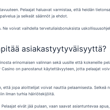
avuuteen. Pelaajat haluavat varmistaa, että heidän tietonsa
spalvelua ja selkeät säännöt ja ehdot.
in. Ne voivat vaihdella tervetuliaisbonuksista uskollisuusoh
pitää asiakastyytyväisyyttä?
osta erinomaisen valinnan sekä uusille että kokeneille pelaa
Casino on panostanut käytettävyyteen, jotta pelaajat voiva
ttä jopa aloittelijat voivat nauttia pelaamisesta. Selkeä nav
n ilman turhia häiriötekijöitä.
 Pelaajat eivät jää pulaan, vaan saavat asiantuntevaa apua