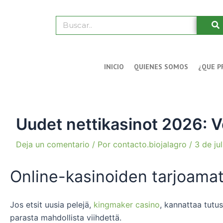
Ir
Navegación
al
de
Buscar
contenido
entradas
INICIO
QUIENES SOMOS
¿QUE P
Uudet nettikasinot 2026: V
Deja un comentario
/ Por
contacto.biojalagro
/
3 de ju
Online-kasinoiden tarjoamat
Jos etsit uusia pelejä,
kingmaker casino
, kannattaa tutus
parasta mahdollista viihdettä.