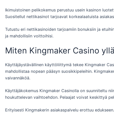
Ikimuistoinen pelikokemus perustuu usein kasinon luotett
Suositellut nettikasinot tarjoavat korkealaatuista asiaka
Tutustu eri nettikasinoiden tarjoamiin bonuksiin ja etuih
ja mahdollisiin voittoihisi.
Miten Kingmaker Casino yllä
Käyttäjäystävällinen käyttöliittymä tekee Kingmaker Casin
mahdollistaa nopean pääsyn suosikkipeleihin. Kingmaker 
vaivannäköä.
Käyttäjäkokemus Kingmaker Casinolla on suunniteltu niin, e
houkuttelevan vaihtoehdon. Pelaajat voivat keskittyä pelii
Erityisesti Kingmakerin asiakaspalvelu erottuu edukseen.