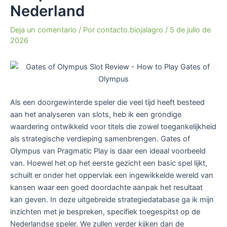
Nederland
Deja un comentario
/ Por
contacto.biojalagro
/
5 de julio de
2026
Als een doorgewinterde speler die veel tijd heeft besteed
aan het analyseren van slots, heb ik een grondige
waardering ontwikkeld voor titels die zowel toegankelijkheid
als strategische verdieping samenbrengen. Gates of
Olympus van Pragmatic Play is daar een ideaal voorbeeld
van. Hoewel het op het eerste gezicht een basic spel lijkt,
schuilt er onder het oppervlak een ingewikkelde wereld van
kansen waar een goed doordachte aanpak het resultaat
kan geven. In deze uitgebreide strategiedatabase ga ik mijn
inzichten met je bespreken, specifiek toegespitst op de
Nederlandse speler. We zullen verder kijken dan de