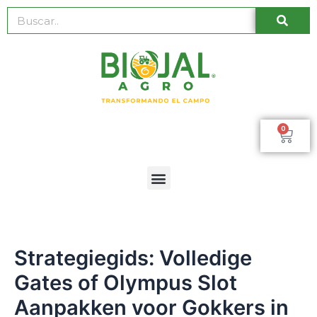
Ir
Navegación
Busc
Buscar
al
de
contenido
entradas
0
Car
Menú
Strategiegids: Volledige
Gates of Olympus Slot
Aanpakken voor Gokkers in