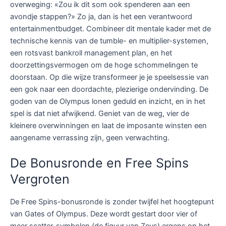
overweging: «Zou ik dit som ook spenderen aan een
avondje stappen?» Zo ja, dan is het een verantwoord
entertainmentbudget. Combineer dit mentale kader met de
technische kennis van de tumble- en multiplier-systemen,
een rotsvast bankroll management plan, en het
doorzettingsvermogen om de hoge schommelingen te
doorstaan. Op die wijze transformeer je je speelsessie van
een gok naar een doordachte, plezierige ondervinding. De
goden van de Olympus lonen geduld en inzicht, en in het
spel is dat niet afwijkend. Geniet van de weg, vier de
kleinere overwinningen en laat de imposante winsten een
aangename verrassing zijn, geen verwachting.
De Bonusronde en Free Spins
Vergroten
De Free Spins-bonusronde is zonder twijfel het hoogtepunt
van Gates of Olympus. Deze wordt gestart door vier of