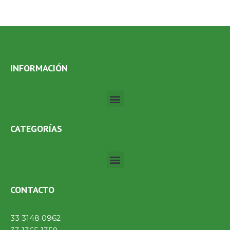
INFORMACIÓN
Menú
CATEGORÍAS
Menú
CONTACTO
33 3148 0962