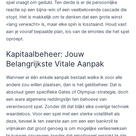
spel vraagt om geduld. Ten derde is er de persoonlijke
reactie op een bijna-win of een veelbelovende cascade die
stopt. Het is makkelijk om te denken dat een grote winst
«lang verwacht» is, maar elke spin is losstaand. Houd vast
aan je vooraf bepaalde plan, los van de emoties die het spel
oproept.
Kapitaalbeheer: Jouw
Belangrijkste Vitale Aanpak
Wanneer er één enkele aanpak bestaat welke ik voor alle
andere zou willen plaatsen, dan is het geldbeheer. Dat is
absoluut geen specifieke Gates of Olympus-strategie, doch
een ware algemene reddingslijn ten behoeve van
verantwoord spel. Zonder dit dat blijkt elke overige techniek
waardeloos. Voor een spel met een sterke volatiliteit als
deze, beveel ik ten zeerste aan om een een bankroll te
vrijmaken dat groot genoeg is om mogelijke verliesreeksen
te kunnen opvangen zonder dat emotioneel geraakt te zijn.