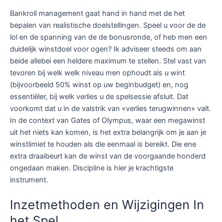
Bankroll management gaat hand in hand met de het
bepalen van realistische doelstellingen. Speel u voor de de
lol en de spanning van de de bonusronde, of heb men een
duidelijk winstdoel voor ogen? Ik adviseer steeds om aan
beide allebei een heldere maximum te stellen. Stel vast van
tevoren bij welk welk niveau men ophoudt als u wint
(bijvoorbeeld 50% winst op uw beginbudget) en, nog
essentiëler, bij welk verlies u de spelsessie afsluit. Dat
voorkomt dat u in de valstrik van «verlies terugwinnen» valt.
In de context van Gates of Olympus, waar een megawinst
uit het niets kan komen, is het extra belangrijk om je aan je
winstlimiet te houden als die eenmaal is bereikt. Die ene
extra draaibeurt kan de winst van de voorgaande honderd
ongedaan maken. Discipline is hier je krachtigste
instrument.
Inzetmethoden en Wijzigingen In
het Spel