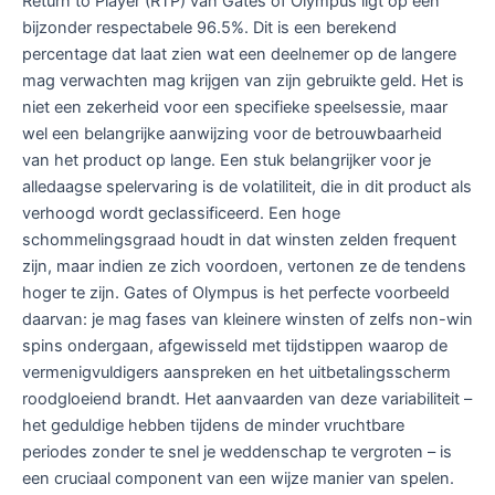
Return to Player (RTP) van Gates of Olympus ligt op een
bijzonder respectabele 96.5%. Dit is een berekend
percentage dat laat zien wat een deelnemer op de langere
mag verwachten mag krijgen van zijn gebruikte geld. Het is
niet een zekerheid voor een specifieke speelsessie, maar
wel een belangrijke aanwijzing voor de betrouwbaarheid
van het product op lange. Een stuk belangrijker voor je
alledaagse spelervaring is de volatiliteit, die in dit product als
verhoogd wordt geclassificeerd. Een hoge
schommelingsgraad houdt in dat winsten zelden frequent
zijn, maar indien ze zich voordoen, vertonen ze de tendens
hoger te zijn. Gates of Olympus is het perfecte voorbeeld
daarvan: je mag fases van kleinere winsten of zelfs non-win
spins ondergaan, afgewisseld met tijdstippen waarop de
vermenigvuldigers aanspreken en het uitbetalingsscherm
roodgloeiend brandt. Het aanvaarden van deze variabiliteit –
het geduldige hebben tijdens de minder vruchtbare
periodes zonder te snel je weddenschap te vergroten – is
een cruciaal component van een wijze manier van spelen.