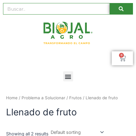
Ir
Busc
Buscar
al
contenido
0
Car
Menú
Home
/ Problema a Solucionar /
Frutos
/ Llenado de fruto
Llenado de fruto
Showing all 2 results