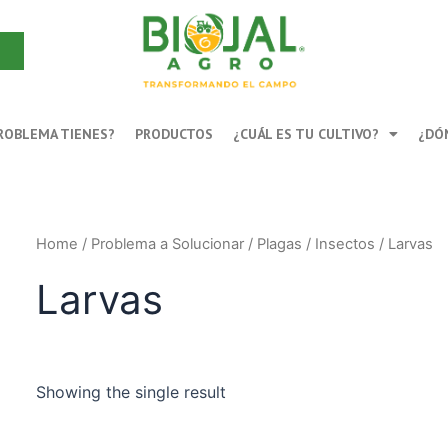
Buscar
ROBLEMA TIENES?
PRODUCTOS
¿CUÁL ES TU CULTIVO?
¿DÓ
Home
/ Problema a Solucionar /
Plagas
/
Insectos
/ Larvas
Larvas
Showing the single result