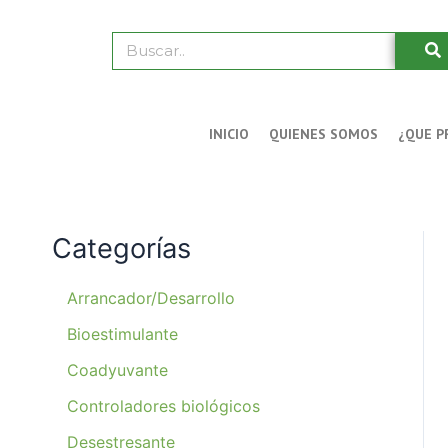
Ir
al
Buscar
contenido
INICIO
QUIENES SOMOS
¿QUE P
Categorías
Arrancador/Desarrollo
Bioestimulante
Coadyuvante
Controladores biológicos
Desestresante