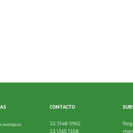
ÍAS
CONTACTO
SUB
33 3148 0962
Regí
s biológicos
33 1365 1358
mant