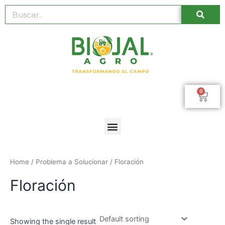
Ir
Busc
Buscar
al
contenido
0
Car
Menú
Home
/ Problema a Solucionar / Floración
Floración
Showing the single result