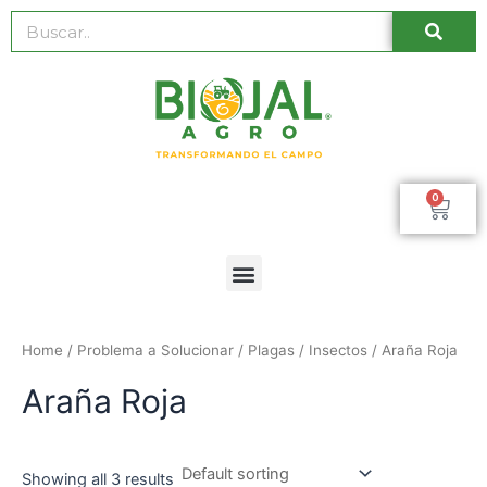
Ir
Busc
Buscar
al
contenido
0
Car
Menú
Home
/ Problema a Solucionar /
Plagas
/
Insectos
/ Araña Roja
Araña Roja
Showing all 3 results