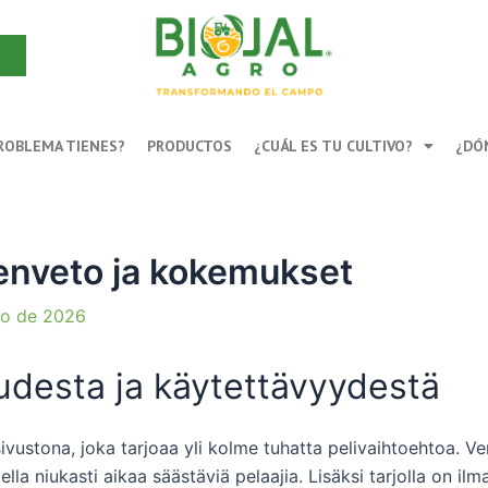
Buscar
ROBLEMA TIENES?
PRODUCTOS
¿CUÁL ES TU CULTIVO?
¿DÓ
enveto ja kokemukset
lio de 2026
udesta ja käytettävyydestä
isivustona, joka tarjoaa yli kolme tuhatta pelivaihtoehtoa.
lla niukasti aikaa säästäviä pelaajia. Lisäksi tarjolla on il