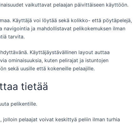
inaisuudet vaikuttavat pelaajan päivittäiseen käyttöön.
imaa. Käyttäjä voi löytää sekä kolikko- että pöytäpelejä,
aa navigointia ja mahdollistavat pelikokemuksen ilman
iä tarvita.
hdyttävänä. Käyttäjäystävällinen layout auttaa
a ominaisuuksia, kuten pelirajat ja istuntojen
n sekä uusille että kokeneille pelaajille.
ttaa tietää
ta pelikentille.
olloin pelaajat voivat keskittyä peliin ilman turhia