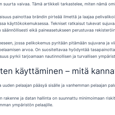
an suurta vaivaa. Tämä artikkeli tarkastelee, miten nämä om
suus painottaa brändin pirteää ilmettä ja laajaa pelivaliko
vassa käyttökokemuksessa. Tekniset ratkaisut tukevat sujuv
n säännöllisesti eikä paineasetukseen perustuvaa rekisteröint
eseen, jossa pelikokemus pyritään pitämään sujuvana ja vii
pelaamisen arvoa. On suositeltavaa hyödyntää tasapainottavi
uus pyrkii tarjoamaan nautinnollisen ja turvallisen ympäristö
sten käyttäminen – mitä kanna
aa uuden pelaajan pääsyä sisälle ja vanhemman pelaajan paluu
rakenne ja datan hallinta on suunnattu minimoimaan riskit, j
mman ympäristön pelaajille.