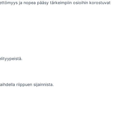
teettömyys ja nopea pääsy tärkeimpiin osioihin korostuvat
lityypeistä.
aihdella riippuen sijainnista.