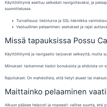
Käyttöliittymä asettuu selkeästi navigoitavaksi, ja pela
suunnittelussa.
Turvallisuus: tietoturva ja SSL-tekniikka varmista
Vastuullinen pelaaminen: asetukset ja rajat auttav
Missä tapauksissa Possu Cas
Käyttöliittymä ja navigaatio tarjoavat selkeyttä, mutta su
Miinukset: tarkemmat tiedot bonuksista ja ehdoista on sy
Rajoitukset: On mahdollista, että tietyt alueet tai maksutav
Maittainko pelaaminen vaatii
Alkuun pääsee helposti ja nopeasti: valitse suunta, etsi pe