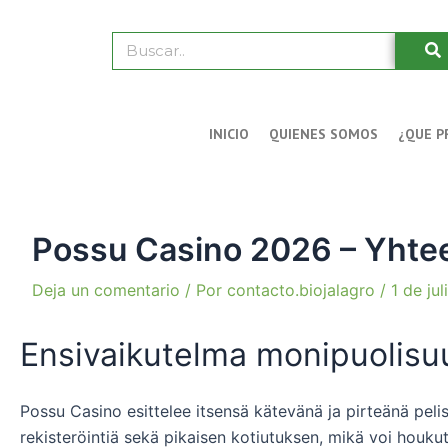
Ir
Navegación
al
de
Buscar
contenido
entradas
INICIO
QUIENES SOMOS
¿QUE P
Possu Casino 2026 – Yhte
Deja un comentario
/ Por
contacto.biojalagro
/
1 de ju
Ensivaikutelma monipuolisu
Possu Casino esittelee itsensä kätevänä ja pirteänä pel
rekisteröintiä sekä pikaisen kotiutuksen, mikä voi houkute