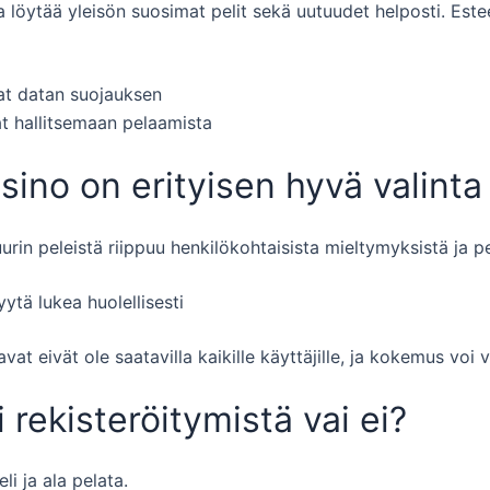
aja löytää yleisön suosimat pelit sekä uutuudet helposti. Es
vat datan suojauksen
at hallitsemaan pelaamista
ino on erityisen hyvä valinta
urin peleistä riippuu henkilökohtaisista mieltymyksistä ja pe
ytä lukea huolellisesti
at eivät ole saatavilla kaikille käyttäjille, ja kokemus voi v
 rekisteröitymistä vai ei?
li ja ala pelata.