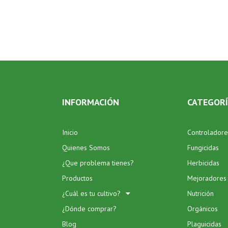
INFORMACIÓN
CATEGOR
Inicio
Controladore
Quienes Somos
Fungicidas
¿Que problema tienes?
Herbicidas
Productos
Mejoradores
¿Cuál es tu cultivo?
Nutrición
¿Dónde comprar?
Orgánicos
Blog
Plaguicidas