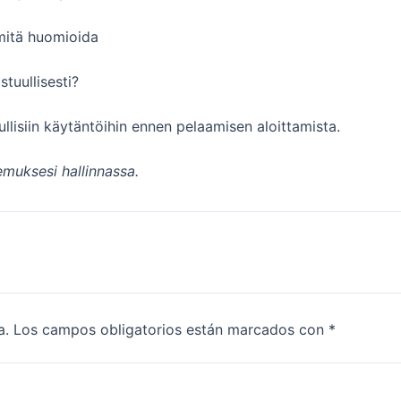
 mitä huomioida
tuullisesti?
llisiin käytäntöihin ennen pelaamisen aloittamista.
emuksesi hallinnassa.
a.
Los campos obligatorios están marcados con
*