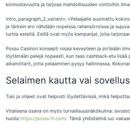
kiinnostavuutta ja tarjoaa mahdollisuuden voittoihin ilm
intro_paragraph_2_variant»: «Pelaajalle suunnattu kokonai
ja tärkein ero nähdään nopeissa rahansiirroissa ja suju
turhia esteitä. Esillä ovat myös kampanjat, joita tarjotaa
Possu Casinon konsepti nojaa keveyteen ja pirteään ilme
löytämään pelejä nopeasti, kun taas cashback-etu lisää 
aikamittarit, jotta pelaaminen pysyy hallinnassa. Kokonais
Selaimen kautta vai sovellu
Tuki ja ohjeet ovat helposti löydettävissä, mikä helpott
Vitalisena osana on myös turvallisuusnäkökulma: sivuston 
huolia
https://possu-fi.com/
. Tämä yhdistelmä luo vakaa