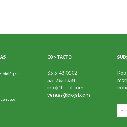
ÍAS
CONTACTO
SUB
33 3148 0962
Regí
s biológicos
33 1365 1358
mant
info@biojal.com
noti
ventas@biojal.com
 de suelo
Emai