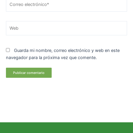
Correo
electrónico*
Web
Guarda mi nombre, correo electrónico y web en este
navegador para la próxima vez que comente.