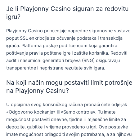
Je li Playjonny Casino siguran za redovitu
igru?
Playjonny Casino primjenjuje napredne sigurnosne sustave
poput SSL enkripcije za očuvanje podataka i transakcija
igrača. Platforma posluje pod licencom koja garantira
poštivanje pravila poštene igre i zaštite korisnika. Redoviti
audit i nasumični generatori brojeva (RNG) osiguravaju
transparentne i nepristrane rezultate svih igara.
Na koji način mogu postaviti limit potrošnje
na Playjonny Casinu?
U opcijama svog korisničkog računa pronaći ćete odjeljak
«Odgovorno kockanje» ili «Samokontrola». Tu imate
mogućnost postaviti dnevne, tjedne ili mjesečne limite za
depozite, gubitke i vrijeme provedeno u igri. Ove postavke
imate mogućnost prilagoditi svojim potrebama, a za njihovu