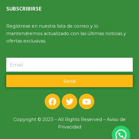
SUBSCRIBIRSE
Regístrese en nuestra lista de correo y lo
mantendremos actualizado con las últimas noticias y
ofertas exclusivas.
Email
Send
F
T
Y
a
w
o
c
i
u
e
t
t
Copyright © 2023 – All Rights Reserved – Aviso de
b
t
u
Privacidad
o
e
b