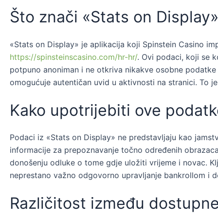
Što znači «Stats on Display»
«Stats on Display» je aplikacija koji Spinstein Casino
https://spinsteinscasino.com/hr-hr/
. Ovi podaci, koji se 
potpuno anoniman i ne otkriva nikakve osobne podatke ko
omogućuje autentičan uvid u aktivnosti na stranici. To j
Kako upotrijebiti ove podatk
Podaci iz «Stats on Display» ne predstavljaju kao jamstv
informacije za prepoznavanje točno određenih obrazaca, p
donošenju odluke o tome gdje uložiti vrijeme i novac. Kl
neprestano važno odgovorno upravljanje bankrollom i def
Različitost između dostupne 