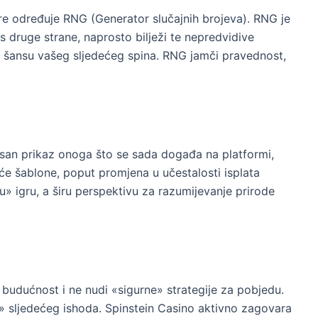
gre određuje RNG (Generator slučajnih brojeva). RNG je
 s druge strane, naprosto bilježi te nepredvidive
 na šansu vašeg sljedećeg spina. RNG jamči pravednost,
pisan prikaz onoga što se sada događa na platformi,
eće šablone, poput promjena u učestalosti isplata
u» igru, a širu perspektivu za razumijevanje prirode
a budućnost i ne nudi «sigurne» strategije za pobjedu.
» sljedećeg ishoda. Spinstein Casino aktivno zagovara