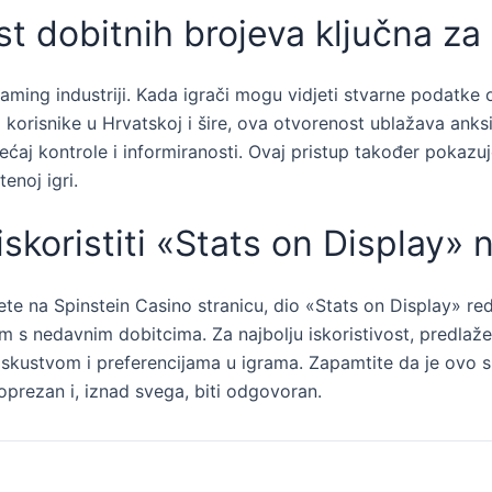
t dobitnih brojeva ključna za
aming industriji. Kada igrači mogu vidjeti stvarne podatke
orisnike u Hrvatskoj i šire, ova otvorenost ublažava anksi
ećaj kontrole i informiranosti. Ovaj pristup također pokazuje
enoj igri.
iskoristiti «Stats on Display»
e na Spinstein Casino stranicu, dio «Stats on Display» redov
om s nedavnim dobitcima. Za najbolju iskoristivost, predlaže
 iskustvom i preferencijama u igrama. Zapamtite da je ovo 
 oprezan i, iznad svega, biti odgovoran.