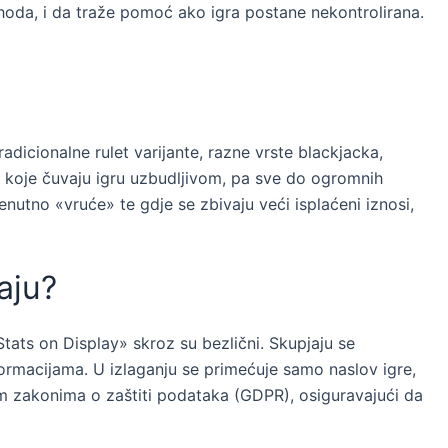
ihoda, i da traže pomoć ako igra postane nekontrolirana.
adicionalne rulet varijante, razne vrste blackjacka,
lata koje čuvaju igru uzbudljivom, pa sve do ogromnih
utno «vruće» te gdje se zbivaju veći isplaćeni iznosi,
aju?
tats on Display» skroz su bezlični. Skupjaju se
ormacijama. U izlaganju se primećuje samo naslov igre,
im zakonima o zaštiti podataka (GDPR), osiguravajući da