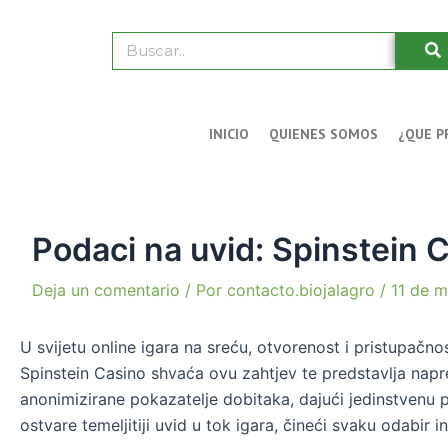
Ir
Navegación
al
de
Buscar
contenido
entradas
INICIO
QUIENES SOMOS
¿QUE P
Podaci na uvid: Spinstein 
Deja un comentario
/ Por
contacto.biojalagro
/
11 de 
U svijetu online igara na sreću, otvorenost i pristupačnos
Spinstein Casino shvaća ovu zahtjev te predstavlja napr
anonimizirane pokazatelje dobitaka, dajući jedinstvenu 
ostvare temeljitiji uvid u tok igara, čineći svaku odabir i