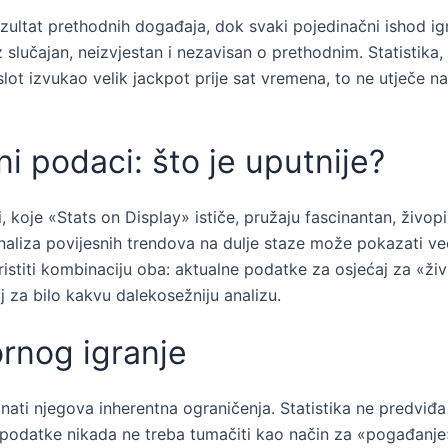
rezultat prethodnih događaja, dok svaki pojedinačni ishod i
z slučajan, neizvjestan i nezavisan o prethodnim. Statistika,
i slot izvukao velik jackpot prije sat vremena, to ne utječe
ni podaci: što je uputnije?
, koje «Stats on Display» ističe, pružaju fascinantan, živo
, analiza povijesnih trendova na dulje staze može pokazati v
ristiti kombinaciju oba: aktualne podatke za osjećaj za «živ
lj za bilo kakvu dalekosežniju analizu.
ornog igranje
znati njegova inherentna ograničenja. Statistika ne predviđ
e podatke nikada ne treba tumačiti kao način za «pogađanje