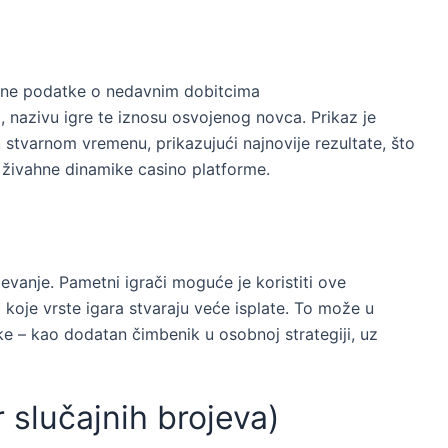
tupne podatke o nedavnim dobitcima
a, nazivu igre te iznosu osvojenog novca. Prikaz je
 stvarnom vremenu, prikazujući najnovije rezultate, što
e živahne dinamike casino platforme.
evanje. Pametni igrači moguće je koristiti ove
 koje vrste igara stvaraju veće isplate. To može u
ike – kao dodatan čimbenik u osobnoj strategiji, uz
 slučajnih brojeva)