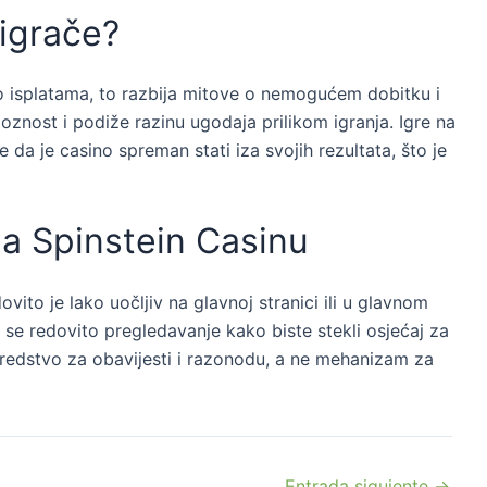
 igrače?
 o isplatama, to razbija mitove o nemogućem dobitku i
oznost i podiže razinu ugodaja prilikom igranja. Igre na
 da je casino spreman stati iza svojih rezultata, što je
 na Spinstein Casinu
ito je lako uočljiv na glavnoj stranici ili u glavnom
 se redovito pregledavanje kako biste stekli osjećaj za
sredstvo za obavijesti i razonodu, a ne mehanizam za
Entrada siguiente
→