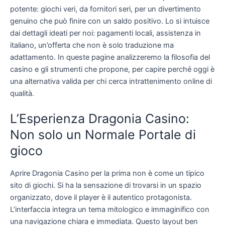
potente: giochi veri, da fornitori seri, per un divertimento
genuino che può finire con un saldo positivo. Lo si intuisce
dai dettagli ideati per noi: pagamenti locali, assistenza in
italiano, un’offerta che non è solo traduzione ma
adattamento. In queste pagine analizzeremo la filosofia del
casino e gli strumenti che propone, per capire perché oggi è
una alternativa valida per chi cerca intrattenimento online di
qualità.
L’Esperienza Dragonia Casino:
Non solo un Normale Portale di
gioco
Aprire Dragonia Casino per la prima non è come un tipico
sito di giochi. Si ha la sensazione di trovarsi in un spazio
organizzato, dove il player è il autentico protagonista.
L’interfaccia integra un tema mitologico e immaginifico con
una navigazione chiara e immediata. Questo layout ben