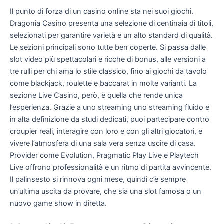
Il punto di forza di un casino online sta nei suoi giochi.
Dragonia Casino presenta una selezione di centinaia di titoli,
selezionati per garantire varietà e un alto standard di qualità.
Le sezioni principali sono tutte ben coperte. Si passa dalle
slot video più spettacolari e ricche di bonus, alle versioni a
tre rulli per chi ama lo stile classico, fino ai giochi da tavolo
come blackjack, roulette e baccarat in molte varianti. La
sezione Live Casino, però, è quella che rende unica
l’esperienza. Grazie a uno streaming uno streaming fluido e
in alta definizione da studi dedicati, puoi partecipare contro
croupier reali, interagire con loro e con gli altri giocatori, e
vivere l’atmosfera di una sala vera senza uscire di casa.
Provider come Evolution, Pragmatic Play Live e Playtech
Live offrono professionalità e un ritmo di partita avvincente.
Il palinsesto si rinnova ogni mese, quindi c’è sempre
un’ultima uscita da provare, che sia una slot famosa o un
nuovo game show in diretta.