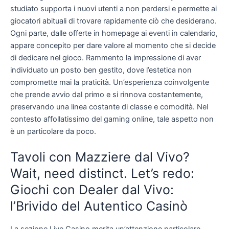
studiato supporta i nuovi utenti a non perdersi e permette ai
giocatori abituali di trovare rapidamente ciò che desiderano.
Ogni parte, dalle offerte in homepage ai eventi in calendario,
appare concepito per dare valore al momento che si decide
di dedicare nel gioco. Rammento la impressione di aver
individuato un posto ben gestito, dove l’estetica non
compromette mai la praticità. Un’esperienza coinvolgente
che prende avvio dal primo e si rinnova costantemente,
preservando una linea costante di classe e comodità. Nel
contesto affollatissimo del gaming online, tale aspetto non
è un particolare da poco.
Tavoli con Mazziere dal Vivo?
Wait, need distinct. Let’s redo:
Giochi con Dealer dal Vivo:
l’Brivido del Autentico Casinò