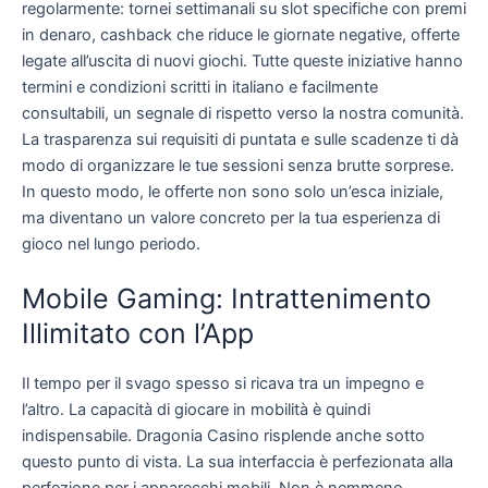
regolarmente: tornei settimanali su slot specifiche con premi
in denaro, cashback che riduce le giornate negative, offerte
legate all’uscita di nuovi giochi. Tutte queste iniziative hanno
termini e condizioni scritti in italiano e facilmente
consultabili, un segnale di rispetto verso la nostra comunità.
La trasparenza sui requisiti di puntata e sulle scadenze ti dà
modo di organizzare le tue sessioni senza brutte sorprese.
In questo modo, le offerte non sono solo un’esca iniziale,
ma diventano un valore concreto per la tua esperienza di
gioco nel lungo periodo.
Mobile Gaming: Intrattenimento
Illimitato con l’App
Il tempo per il svago spesso si ricava tra un impegno e
l’altro. La capacità di giocare in mobilità è quindi
indispensabile. Dragonia Casino risplende anche sotto
questo punto di vista. La sua interfaccia è perfezionata alla
perfezione per i apparecchi mobili. Non è nemmeno