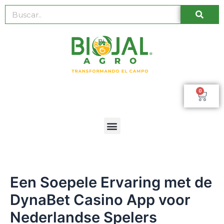
Ir
Navegación
Busc
Buscar
al
de
contenido
entradas
0
Car
Menú
Een Soepele Ervaring met de
DynaBet Casino App voor
Nederlandse Spelers