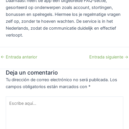
Daarnaast heeft de app een uitgebreide FAQ-sectie,
gesorteerd op onderwerpen zoals account, stortingen,
bonussen en spelregels. Hiermee los je regelmatige vragen
zelf op, zonder te hoeven wachten. De service is in het
Nederlands, zodat de communicatie duidelijk en effectief
verloopt.
←
Entrada anterior
Entrada siguiente
→
Deja un comentario
Tu dirección de correo electrónico no será publicada.
Los
campos obligatorios están marcados con
*
Escribe
aquí...