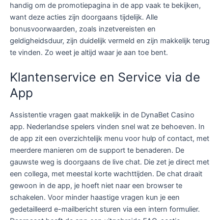
handig om de promotiepagina in de app vaak te bekijken,
want deze acties zijn doorgaans tijdelijk. Alle
bonusvoorwaarden, zoals inzetvereisten en
geldigheidsduur, zijn duidelijk vermeld en zijn makkelijk terug
te vinden. Zo weet je altijd waar je aan toe bent.
Klantenservice en Service via de
App
Assistentie vragen gaat makkelijk in de DynaBet Casino
app. Nederlandse spelers vinden snel wat ze behoeven. In
de app zit een overzichtelijk menu voor hulp of contact, met
meerdere manieren om de support te benaderen. De
gauwste weg is doorgaans de live chat. Die zet je direct met
een collega, met meestal korte wachttijden. De chat draait
gewoon in de app, je hoeft niet naar een browser te
schakelen. Voor minder haastige vragen kun je een
gedetailleerd e-mailbericht sturen via een intern formulier.