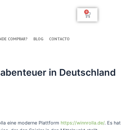
0
Carrito
NDE COMPRAR?
BLOG
CONTACTO
elabenteuer in Deutschland
olla eine moderne Plattform
https://winnrolla.de/
. Es hat