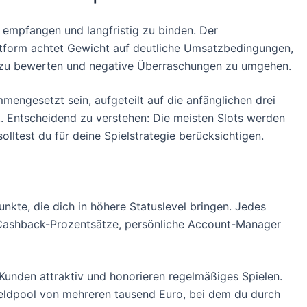
 empfangen und langfristig zu binden. Der
lattform achtet Gewicht auf deutliche Umsatzbedingungen,
sser zu bewerten und negative Überraschungen zu umgehen.
engesetzt sein, aufgeteilt auf die anfänglichen drei
 Entscheidend zu verstehen: Die meisten Slots werden
lltest du für deine Spielstrategie berücksichtigen.
kte, die dich in höhere Statuslevel bringen. Jedes
te Cashback-Prozentsätze, persönliche Account-Manager
unden attraktiv und honorieren regelmäßiges Spielen.
sgeldpool von mehreren tausend Euro, bei dem du durch