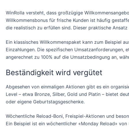
WinRolla versteht, dass großzügige Willkommensangebote
Willkommensbonus für frische Kunden ist häufig gestaffe
die realistisch zu erfüllen sind. Dieser praktische Ans
Ein klassisches Willkommenspaket kann zum Beispiel aus
Einzahlungen. Die spezifischen Umsatzanforderungen, e
angerechnet zu 100% auf die Umsatzbedingung an, während
Beständigkeit wird vergütet
Abgesehen von einmaligen Aktionen gibt es ein organisi
Level – etwa Bronze, Silber, Gold und Platin – bietet d
oder eigene Geburtstagsgeschenke.
Wöchentliche Reload-Boni, Freispiel-Aktionen und beso
Ein Beispiel ist ein wöchentlicher «Monday Reload» von