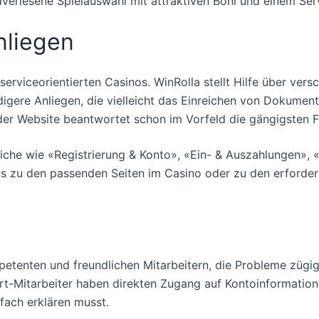
verlesene Spielauswahl mit attraktiven Boni und einem Servi
nliegen
serviceorientierten Casinos. WinRolla stellt Hilfe über ver
digere Anliegen, die vielleicht das Einreichen von Dokumen
der Website beantwortet schon im Vorfeld die gängigsten F
eiche wie «Registrierung & Konto», «Ein- & Auszahlungen», 
inks zu den passenden Seiten im Casino oder zu den erforder
etenten und freundlichen Mitarbeitern, die Probleme zügig
rt-Mitarbeiter haben direkten Zugang auf Kontoinformatione
fach erklären musst.