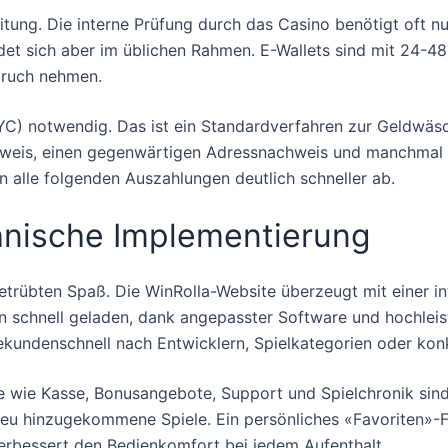
tung. Die interne Prüfung durch das Casino benötigt oft nu
et sich aber im üblichen Rahmen. E-Wallets sind mit 24-48
pruch nehmen.
YC) notwendig. Das ist ein Standardverfahren zur Geldwäsch
ausweis, einen gegenwärtigen Adressnachweis und manchma
en alle folgenden Auszahlungen deutlich schneller ab.
hnische Implementierung
ngetrübten Spaß. Die WinRolla-Website überzeugt mit einer i
n schnell geladen, dank angepasster Software und hochleist
 sekundenschnell nach Entwicklern, Spielkategorien oder ko
he wie Kasse, Bonusangebote, Support und Spielchronik sind
eu hinzugekommene Spiele. Ein persönliches «Favoriten»-Fea
verbessert den Bedienkomfort bei jedem Aufenthalt.