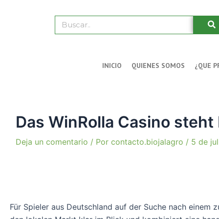
Ir
Navegación
al
de
Buscar
contenido
entradas
INICIO
QUIENES SOMOS
¿QUE P
Das WinRolla Casino steht 
Deja un comentario
/ Por
contacto.biojalagro
/
5 de ju
Für Spieler aus Deutschland auf der Suche nach einem z