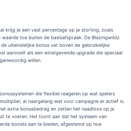
krijg je een vast percentage op je storting, zoals
ra waarde toe buiten de basisafspraak. De Blazingwildz
 de uiteindelijke bonus ver boven de gebruikelijke
boost aanvoelt als een winstgevende upgrade die speciaal
egenwoordig willen.
bonussystemen die flexibel reageren op wat spelers
multiplier, al naargelang wat voor campagne er actief is.
t het extra bonusbedrag en zetten het naadloos op je
uit te voeren. Het toont aan dat het systeem van
seerde boosts aan te bieden, afgestemd op hoe