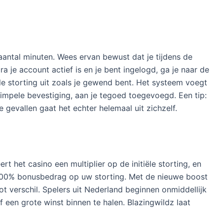
aantal minuten. Wees ervan bewust dat je tijdens de
 je account actief is en je bent ingelogd, ga je naar de
le storting uit zoals je gewend bent. Het systeem voegt
impele bevestiging, aan je tegoed toegevoegd. Een tip:
gevallen gaat het echter helemaal uit zichzelf.
t het casino een multiplier op de initiële storting, en
n 100% bonusbedrag op uw storting. Met de nieuwe boost
t verschil. Spelers uit Nederland beginnen onmiddellijk
 een grote winst binnen te halen. Blazingwildz laat