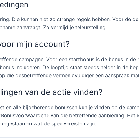
iedingen
ng. Die kunnen niet zo strenge regels hebben. Voor de dep
opname aanvraagt. Zo vermijd je teleurstelling.
 voor mijn account?
reffende campagne. Voor een startbonus is de bonus in de 
onus includeren. De looptijd staat steeds helder in de be
r op die desbetreffende vermenigvuldiger een aanspraak ma
ingen van de actie vinden?
ost en alle bijbehorende bonussen kun je vinden op de camp
Bonusvoorwaarden» van die betreffende aanbieding. Het is 
n toegestaan en wat de speelvereisten zijn.