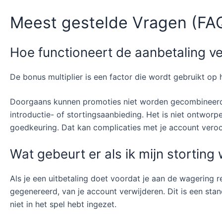
Meest gestelde Vragen (FA
Hoe functioneert de aanbetaling ve
De bonus multiplier is een factor die wordt gebruikt o
Doorgaans kunnen promoties niet worden gecombineerd, t
introductie- of stortingsaanbieding. Het is niet ontwo
goedkeuring. Dat kan complicaties met je account vero
Wat gebeurt er als ik mijn stortin
Als je een uitbetaling doet voordat je aan de wagering 
gegenereerd, van je account verwijderen. Dit is een stan
niet in het spel hebt ingezet.