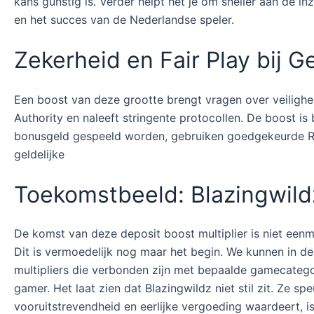
kans gunstig is. Verder helpt het je om sneller aan de 
en het succes van de Nederlandse speler.
Zekerheid en Fair Play bij G
Een boost van deze grootte brengt vragen over veilighe
Authority en naleeft stringente protocollen. De boost is
bonusgeld gespeeld worden, gebruiken goedgekeurde Ra
geldelijke
Toekomstbeeld: Blazingwildz
De komst van deze deposit boost multiplier is niet eenma
Dit is vermoedelijk nog maar het begin. We kunnen in d
multipliers die verbonden zijn met bepaalde gamecatego
gamer. Het laat zien dat Blazingwildz niet stil zit. Ze 
vooruitstrevendheid en eerlijke vergoeding waardeert, 